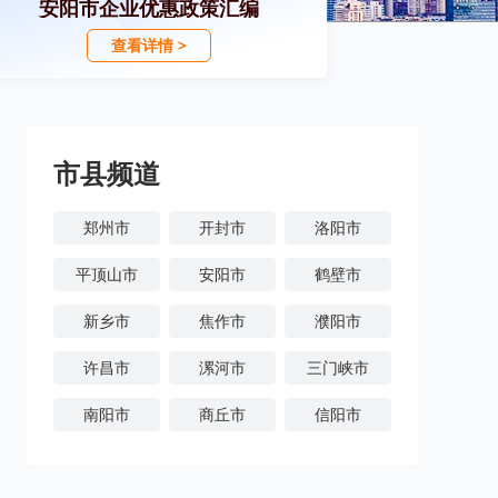
安阳市企业优惠政策汇编
查看详情 >
市县频道
郑州市
开封市
洛阳市
平顶山市
安阳市
鹤壁市
新乡市
焦作市
濮阳市
许昌市
漯河市
三门峡市
南阳市
商丘市
信阳市
周口市
驻马店市
济源市